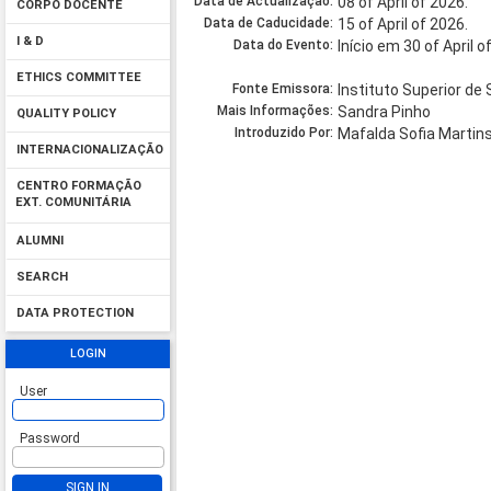
Data de Actualização:
08 of April of 2026.
CORPO DOCENTE
Data de Caducidade:
15 of April of 2026.
I & D
Data do Evento:
Início em 30 of April 
ETHICS COMMITTEE
Fonte Emissora:
Instituto Superior de 
Mais Informações:
Sandra Pinho
QUALITY POLICY
Introduzido Por:
Mafalda Sofia Martins
INTERNACIONALIZAÇÃO
CENTRO FORMAÇÃO
EXT. COMUNITÁRIA
ALUMNI
SEARCH
DATA PROTECTION
LOGIN
User
Password
SIGN IN