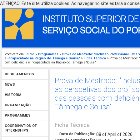
ATENÇÃO: Este site utiliza cookies. Ao navegar no site estará a consen
Você está em:
Início
>
Programmes
>
Prova de Mestrado: "Inclusão Profissional. Uma 
e incapacidade na Região do Tâmega e Sousa"
>
Ficha Técnica
> Prova de Mestrado: "
com deficiência e incapacidade na Região do Tâmega e Sousa"
REGULAMENTOS
Prova de Mestrado: "Inclu
NEWS
as perspetivas dos profiss
HISTÓRIA
das pessoas com deficiên
Tâmega e Sousa"
ORGANIZAÇÃO
PROGRAMMES
Ficha Técnica
COORDINATION OF
INTERNSHIPS
Data de Publicação:
08 of April of 2026.