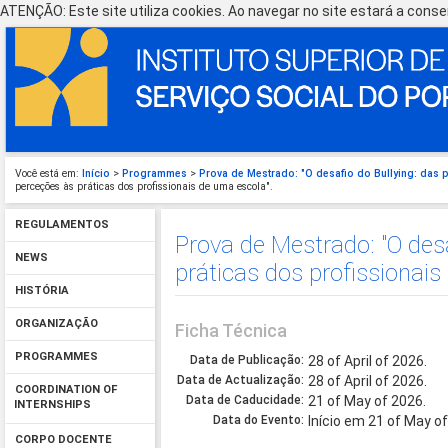
ATENÇÃO: Este site utiliza cookies. Ao navegar no site estará a consen
Você está em:
Início
>
Programmes
>
Prova de Mestrado: "O desafio do Bullying: das 
perceções às práticas dos profissionais de uma escola".
REGULAMENTOS
Prova de Mestrado: "O desa
NEWS
práticas dos profissionais
HISTÓRIA
ORGANIZAÇÃO
Ficha Técnica
PROGRAMMES
Data de Publicação:
28 of April of 2026.
Data de Actualização:
28 of April of 2026.
COORDINATION OF
Data de Caducidade:
21 of May of 2026.
INTERNSHIPS
Data do Evento:
Início em 21 of May o
CORPO DOCENTE