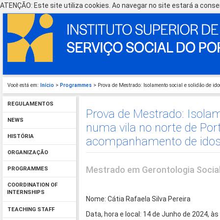
ATENÇÃO: Este site utiliza cookies. Ao navegar no site estará a consen
Você está em:
Início
>
Programmes
> Prova de Mestrado: Isolamento social e solidão de i
REGULAMENTOS
Prova de Mestrado: Isolam
NEWS
numa vila no norte de Por
HISTÓRIA
acompanhamento de idos
ORGANIZAÇÃO
Mestrado em Gerontologia Socia
PROGRAMMES
COORDINATION OF
INTERNSHIPS
Nome: Cátia Rafaela Silva Pereira
TEACHING STAFF
Data, hora e local: 14 de Junho de 2024, à