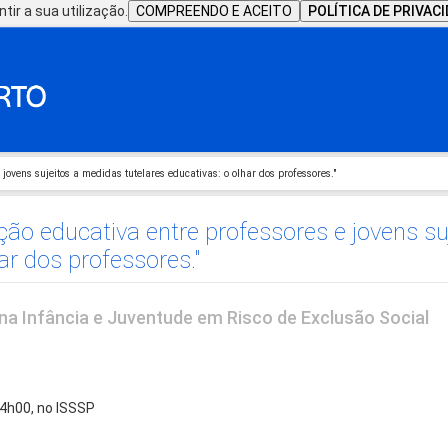
tir a sua utilização.
COMPREENDO E ACEITO
POLÍTICA DE PRIVAC
jovens sujeitos a medidas tutelares educativas: o olhar dos professores."
ação educativa entre professores e jovens s
ar dos professores."
na Infância e Juventude em Risco de Exclusão Social
 14h00, no ISSSP