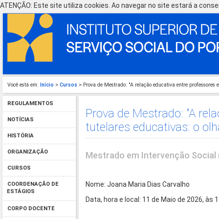
ATENÇÃO: Este site utiliza cookies. Ao navegar no site estará a consen
Você está em:
Início
>
Cursos
> Prova de Mestrado: "A relação educativa entre professores e 
REGULAMENTOS
Prova de Mestrado: "A rel
NOTÍCIAS
tutelares educativas: o olh
HISTÓRIA
ORGANIZAÇÃO
Mestrado em Intervenção Social 
CURSOS
Nome: Joana Maria Dias Carvalho
COORDENAÇÃO DE
ESTÁGIOS
Data, hora e local: 11 de Maio de 2026, às
CORPO DOCENTE