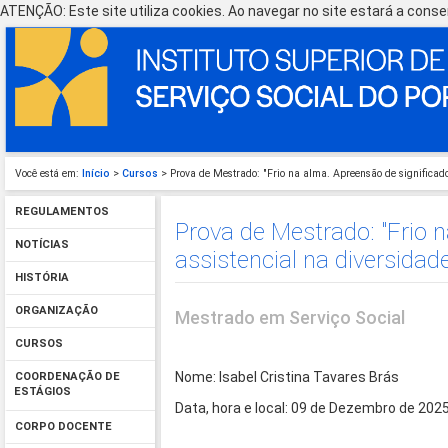
ATENÇÃO: Este site utiliza cookies. Ao navegar no site estará a consen
Você está em:
Início
>
Cursos
> Prova de Mestrado: "Frio na alma. Apreensão de significados
REGULAMENTOS
Prova de Mestrado: "Frio n
NOTÍCIAS
assistencial na diversidad
HISTÓRIA
ORGANIZAÇÃO
Mestrado em Serviço Social
CURSOS
Nome: Isabel Cristina Tavares Brás
COORDENAÇÃO DE
ESTÁGIOS
Data, hora e local: 09 de Dezembro de 202
CORPO DOCENTE