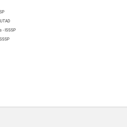
SSP
- UTAD
s - ISSSP
Sara Melo - ISSSP