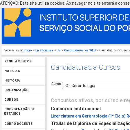
ATENÇÃO: Este site utiliza cookies. Ao navegar no site estará a consen
Você está em:
Início
>
Licenciatura
>
LG
>
Candidaturas via WEB
> Candidaturas a Curso
REGULAMENTOS
Candidaturas a Cursos
NOTÍCIAS
HISTÓRIA
Curso
ORGANIZAÇÃO
Concursos ativos, por curso e re
CURSOS
Concurso Institucional
COORDENAÇÃO DE
ESTÁGIOS
Licenciatura em Gerontologia (1º Ciclo) R
Titular de Diploma de Especializaçã
CORPO DOCENTE