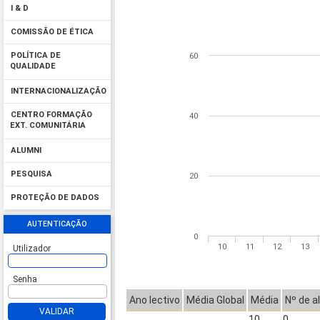
I & D
COMISSÃO DE ÉTICA
POLÍTICA DE
60
QUALIDADE
INTERNACIONALIZAÇÃO
CENTRO FORMAÇÃO
40
EXT. COMUNITÁRIA
ALUMNI
PESQUISA
20
PROTEÇÃO DE DADOS
AUTENTICAÇÃO
0
10
11
12
13
Utilizador
Senha
Ano lectivo
Média Global
Média
Nº de a
VALIDAR
10
0