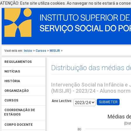
ATENÇÃO: Este site utiliza cookies. Ao navegar no site estará a consen
Você está em:
Início
>
Cursos
>
MISIJR
>
REGULAMENTOS
Distribuição das médias d
NOTÍCIAS
HISTÓRIA
Intervenção Social na Infância e
(MISIJR) - 2023/24 - Alunos norm
ORGANIZAÇÃO
CURSOS
Ano Lectivo:
COORDENAÇÃO DE
ESTÁGIOS
Médias de
(Dis
CORPO DOCENTE
80