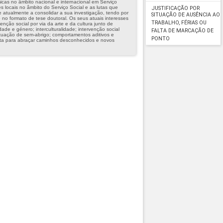
icas no âmbito nacional e internacional em Serviço
s locais no âmbito do Serviço Social e as lutas que
JUSTIFICAÇÃO POR
e atualmente a consolidar a sua investigação, tendo por
SITUAÇÃO DE AUSÊNCIA AO
 no formato de tese doutoral. Os seus atuais interesses
TRABALHO, FÉRIAS OU
nção social por via da arte e da cultura junto de
ade e género; interculturalidade; intervenção social
FALTA DE MARCAÇÃO DE
tuação de sem-abrigo; comportamentos aditivos e
PONTO
a para abraçar caminhos desconhecidos e novos