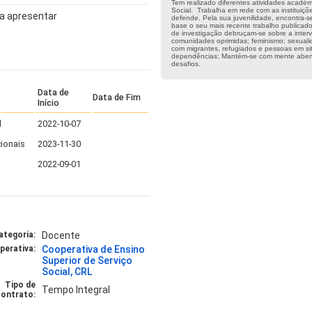
Tem realizado diferentes atividades académ
Social. Trabalha em rede com as instituiçõe
a apresentar
defende. Pela sua juvenilidade, encontra-s
base o seu mais recente trabalho publicado
de investigação debruçam-se sobre a interve
comunidades oprimidas; feminismo; sexualid
com migrantes, refugiados e pessoas em si
dependências; Mantém-se com mente abert
desafios.
Data de
Data de Fim
Início
l
2022-10-07
ionais
2023-11-30
2022-09-01
ategoria:
Docente
perativa:
Cooperativa de Ensino
Superior de Serviço
Social, CRL
Tipo de
Tempo Integral
ontrato: