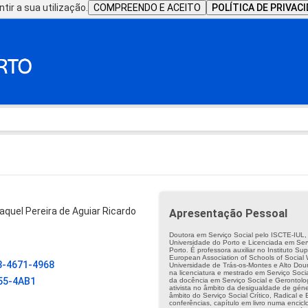
tir a sua utilização.
COMPREENDO E ACEITO
POLÍTICA DE PRIVAC
aquel Pereira de Aguiar Ricardo
Apresentação Pessoal
Doutora em Serviço Social pelo ISCTE-IUL,
Universidade do Porto e Licenciada em Servi
Porto. É professora auxiliar no Instituto Su
European Association of Schools of Socia
3-4671-4968
Universidade de Trás-os-Montes e Alto Dou
na licenciatura e mestrado em Serviço Soci
55-4AB1
da docência em Serviço Social e Gerontolog
ativista no âmbito da desigualdade de géne
âmbito do Serviço Social Crítico, Radical 
conferências, capítulo em livro numa encicl