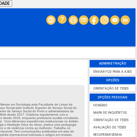
IDADE
ADMINISTRAÇÃO
ENVIAR FCD PARA A A3ES
OPÇÕES
ORIENTAÇÃO DE TESES
OPÇÕES PESSOAIS
 Mestre em Sociologia pela Faculdade de Letras da
HORÁRIO
ço Social pelo Instituto Superior de Serviço Social do
perior de Serviço Social do Porto e a
dministradora da
MAPA DE INQUÉRITOS
l Work desde 2017. Colabora regularmente com a
ro desde 2016, enquanto professora auxiliar convidada,
ORIENTAÇÃO DE TESES
al.
Com diferentes experiências institucionais no âmbito
ia e Atividade física do Idoso, pratica uma pedagogia
AVALIAÇÃO DE TESES
ro e da violência contra as mulheres. Trabalha no
e Estrutural. Tem comunicações publicadas em atas de
RECUPERAR SENHA
opédia internacional indexada e artigos em revistas.