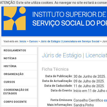
ATENÇÃO: Este site utiliza cookies. Ao navegar no site estará a consen
Você está em:
Início
>
Cursos
>
Júris de Estágio | Licenciatura em Serviço Social
> Júri
REGULAMENTOS
Júris de Estágio | Licenci
NOTÍCIAS
HISTÓRIA
Ficha Técnica
ORGANIZAÇÃO
Data de Publicação:
30 de Junho de 2025.
Data de Actualização:
09 de Julho de 2025.
CURSOS
Data de Caducidade:
11 de Julho de 2025.
COORDENAÇÃO DE
Data do Evento:
Início em 11 de Julho
ESTÁGIOS
Fonte Emissora:
Conselho Científico
c
CORPO DOCENTE
Mais Informações:
Sandra Pinho