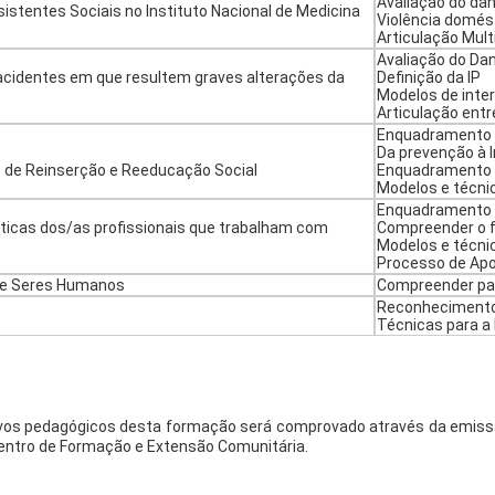
Avaliação do da
istentes Sociais no Instituto Nacional de Medicina
Violência domés
Articulação Multi
Avaliação do Da
 acidentes em que resultem graves alterações da
Definição da IP
Modelos de inte
Articulação entr
Enquadramento le
Da prevenção à 
s de Reinserção e Reeducação Social
Enquadramento 
Modelos e técni
Enquadramento 
áticas dos/as profissionais que trabalham com
Compreender o
Modelos e técni
Processo de Apoio
 de Seres Humanos
Compreender par
Reconhecimento
Técnicas para a
s pedagógicos desta formação será comprovado através da emissão 
 Centro de Formação e Extensão Comunitária.