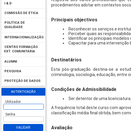
I & D
procedimentos adotar em contextos socia
COMISSÃO DE ÉTICA
Principais objectivos
POLÍTICA DE
QUALIDADE
Reconhecer os serviços e instit
Perceber quais as responsabilida
INTERNACIONALIZAÇÃO
Identificar os principais modelos
Capacitar para uma intervenção
CENTRO FORMAÇÃO
EXT. COMUNITÁRIA
Destinatários
ALUMNI
Esta pós-graduação destina-se a estuda
PESQUISA
criminologia, sociologia, educação, entre o
PROTEÇÃO DE DADOS
Condições de Admissibilidade
AUTENTICAÇÃO
Ser detentor de uma licenciatura
Utilizador
A frequência total deste curso com aprove
classificação média final obtida, bem co
Senha
Avaliação
VALIDAR