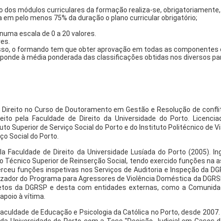
o dos módulos curriculares da formação realiza-se, obrigatoriament
a em pelo menos 75% da duração o plano curricular obrigatório;
numa escala de 0 a 20 valores.
res.
so, o formando tem que obter aprovação em todas as componentes d
esponde à média ponderada das classificações obtidas nos diversos p
Direito no Curso de Doutoramento em Gestão e Resolução de conflito
ito pela Faculdade de Direito da Universidade do Porto. Licencia
to Superior de Serviço Social do Porto e do Instituto Politécnico de 
ço Social do Porto.
la Faculdade de Direito da Universidade Lusíada do Porto (2005). I
 Técnico Superior de Reinserção Social, tendo exercido funções na a
xerceu funções inspetivas nos Serviços de Auditoria e Inspeção da
izador do Programa para Agressores de Violência Doméstica da DGRSP
rojetos da DGRSP e desta com entidades externas, como a Comunid
apoio à vítima.
 Faculdade de Educação e Psicologia da Católica no Porto, desde 2007