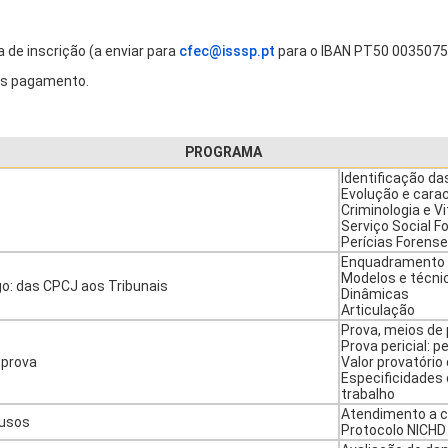
de inscrição (a enviar para
cfec@isssp.pt
para o IBAN PT50 003507
pós pagamento.
PROGRAMA
Identificação da
Evolução e cara
Criminologia e V
Serviço Social F
Perícias Forens
Enquadramento 
Modelos e técni
go: das CPCJ aos Tribunais
Dinâmicas
Articulação
Prova, meios de
Prova pericial: 
 prova
Valor provatório 
Especificidades d
trabalho
Atendimento a cr
busos
Protocolo NICHD