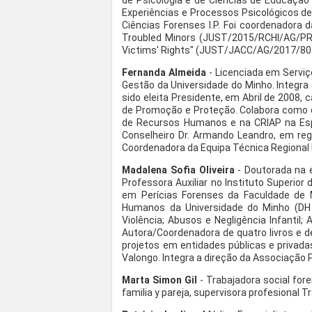
de Psicologia e de Ciências de Educação 
Experiências e Processos Psicológicos de 
Ciências Forenses I.P. Foi coordenadora
Troubled Minors (JUST/2015/RCHI/AG/PRO
Victims' Rights" (JUST/JACC/AG/2017/802
Fernanda Almeida
- Licenciada em Serviç
Gestão da Universidade do Minho. Integra
sido eleita Presidente, em Abril de 2008
de Promoção e Proteção. Colabora como 
de Recursos Humanos e na CRIAP na Esp
Conselheiro Dr. Armando Leandro, em re
Coordenadora da Equipa Técnica Regional 
Madalena Sofia Oliveira
- Doutorada na e
Professora Auxiliar no Instituto Superior
em Perícias Forenses da Faculdade de Me
Humanos da Universidade do Minho (DH &
Violência; Abusos e Negligência Infantil;
Autora/Coordenadora de quatro livros e de
projetos em entidades públicas e privada
Valongo. Integra a direção da Associação 
Marta Simon Gil
- Trabajadora social fore
familia y pareja, supervisora profesional 