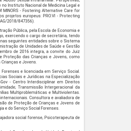
 Abuso Sexual Intrafamiliar: Perspetivas,
 no Instituto Nacional de Medicina Legal e
 MINORS - Fostering Alternative Care for
 projetos europeus: PRO.VI - Protecting
C/AG/2018/847356).
stração Pública, pela Escola de Economia e
o, exercendo o cargo de secretária, tendo
a nas seguintes entidades sobre o Sistema
nistração de Unidades de Saúde e Gestão
bro de 2016 integra, a convite do Juiz
 e Proteção das Crianças e Jovens, como
 Crianças e Jovens.
 Forenses e licenciada em Serviço Social.
cias Sociais e Jurídicas na Especialização
ov - Centro Interdisciplinar em Direitos
imidade; Transmissão Intergeracional da
ílias Multiproblemáticas e Multiviolentas.
internacionais. Consultora e avaliadora de
issão de Proteção de Crianças e Jovens de
a e do Serviço Social Forenses.
bajadora social forense, Psicoterapeuta de