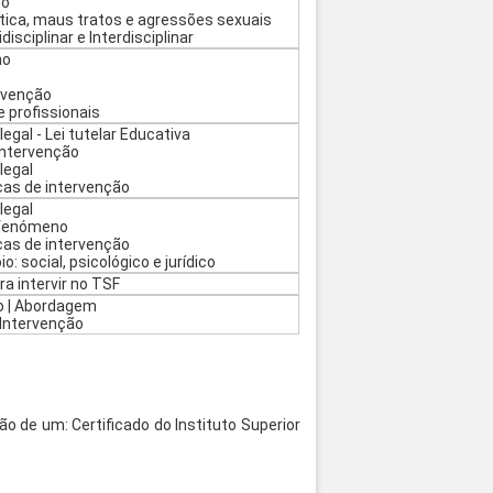
no
tica, maus tratos e agressões sexuais
disciplinar e Interdisciplinar
no
rvenção
e profissionais
gal - Lei tutelar Educativa
Intervenção
legal
cas de intervenção
legal
 fenómeno
cas de intervenção
: social, psicológico e jurídico
a intervir no TSF
 | Abordagem
 Intervenção
de um: Certificado do Instituto Superior