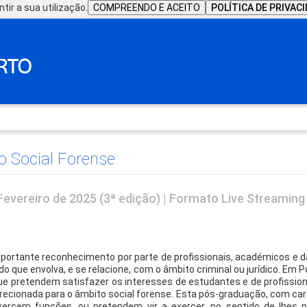
tir a sua utilização.
COMPREENDO E ACEITO
POLÍTICA DE PRIVAC
 Social Forense
evereiro de 2025 (3ª edição) | Formato Live Streaming
portante reconhecimento por parte de profissionais, académicos e da
o que envolva, e se relacione, com o âmbito criminal ou jurídico. Em 
pretendem satisfazer os interesses de estudantes e de profissiona
ecionada para o âmbito social forense. Esta pós-graduação, com cará
xercem funções, ou pretendem vir a exercer, no sentido de lhes pe