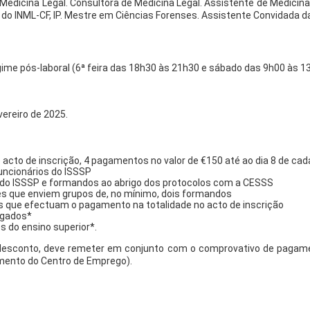
Medicina Legal. Consultora de Medicina Legal. Assistente de Medicin
 do INML-CF, IP. Mestre em Ciências Forenses. Assistente Convidada da
gime pós-laboral (6ª feira das 18h30 às 21h30 e sábado das 9h00 às 1
ereiro de 2025.
acto de inscrição, 4 pagamentos no valor de €150 até ao dia 8 de ca
uncionários do ISSSP
 do ISSSP e formandos ao abrigo dos protocolos com a CESSS
es que enviem grupos de, no mínimo, dois formandos
 que efectuam o pagamento na totalidade no acto de inscrição
egados*
 do ensino superior*.
desconto, deve remeter em conjunto com o comprovativo de pagam
umento do Centro de Emprego).