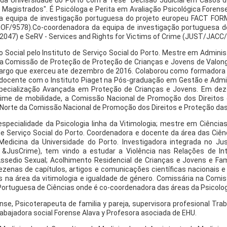
da Universidade do Porto com a Tese "Decisão Judicial em Casos de
Magistrados". É Psicóloga e Perita em Avaliação Psicológica Forense
 da equipa de investigação portuguesa do projeto europeu FACT FORM
F/9578).Co-coordenadora da equipa de investigação portuguesa dos
047) e SeRV - Services and Rights for Victims of Crime (JUST/JAC
o Social pelo Instituto de Serviço Social do Porto. Mestre em Admini
 a Comissão de Proteção de Proteção de Crianças e Jovens de Valong
, cargo que exerceu ate dezembro de 2016. Colaborou como formador
docente com o Instituto Piaget na Pós-graduação em Gestão e Admi
ecialização Avançada em Proteção de Crianças e Jovens. Em dezem
gime de mobilidade, a Comissão Nacional de Promoção dos Direitos
Norte da Comissão Nacional de Promoção dos Direitos e Proteção das
specialidade da Psicologia linha da Vitimologia; mestre em Ciências
 de Serviço Social do Porto. Coordenadora e docente da área das Ciên
dicina da Universidade do Porto. Investigadora integrada no JusG
JusCrime), tem vindo a estudar a Violência nas Relações de Int
 Assedio Sexual; Acolhimento Residencial de Crianças e Jovens e Fam
zenas de capítulos, artigos e comunicações científicas nacionais e 
s na área da vitimologia e igualdade de género. Comissária na Com
Portuguesa de Ciências onde é co-coordenadora das áreas da Psicologi
nse, Psicoterapeuta de familia y pareja, supervisora profesional Tra
Trabajadora social Forense Alava y Profesora asociada de EHU.