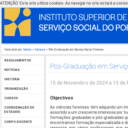
ATENÇÃO: Este site utiliza cookies. Ao navegar no site estará a consen
Você está em:
Início
>
Cursos
> Pós-Graduação em Serviço Social Forense
REGULAMENTOS
Pós-Graduação em Serviço
NOTÍCIAS
HISTÓRIA
15 de Novembro de 2024 a 15 de F
ORGANIZAÇÃO
Objectivos
CURSOS
As ciências forenses têm adquirido um im
COORDENAÇÃO DE
assistido a um crescente interesse por tud
ESTÁGIOS
formações graduadas e pós-graduadas que 
CORPO DOCENTE
encontramos formação especializada e dir
resposta aos vários profissionais que e