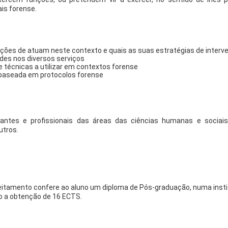
is forense.
uições de atuam neste contexto e quais as suas estratégias de interv
des nos diversos serviços
 e técnicas a utilizar em contextos forense
 baseada em protocolos forense
ntes e profissionais das áreas das ciências humanas e sociais, d
utros.
.
itamento confere ao aluno um diploma de Pós-graduação, numa institui
mo a obtenção de 16 ECTS.