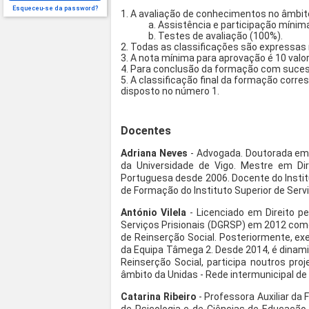
Esqueceu-se da password?
1. A avaliação de conhecimentos no âmbit
a. Assistência e participação mínim
b. Testes de avaliação (100%).
2. Todas as classificações são expressas 
3. A nota mínima para aprovação é 10 valo
4. Para conclusão da formação com suces
5. A classificação final da formação corr
disposto no número 1.
Docentes
Adriana Neves
- Advogada. Doutorada em 
da Universidade de Vigo. Mestre em Dire
Portuguesa desde 2006. Docente do Institu
de Formação do Instituto Superior de Servi
António Vilela
- Licenciado em Direito pe
Serviços Prisionais (DGRSP) em 2012 como
de Reinserção Social. Posteriormente, e
da Equipa Tâmega 2. Desde 2014, é dinam
Reinserção Social, participa noutros p
âmbito da Unidas - Rede intermunicipal de 
Catarina Ribeiro
- Professora Auxiliar da