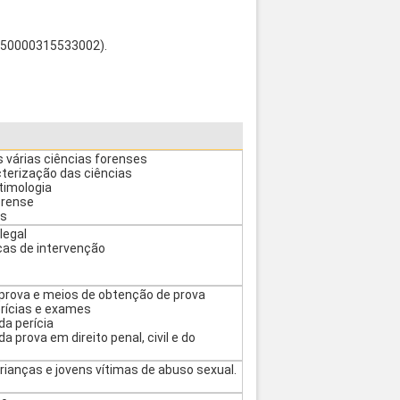
550000315533002).
s várias ciências forenses
cterização das ciências
itimologia
orense
es
legal
cas de intervenção
 prova e meios de obtenção de prova
perícias e exames
da perícia
a prova em direito penal, civil e do
ianças e jovens vítimas de abuso sexual.