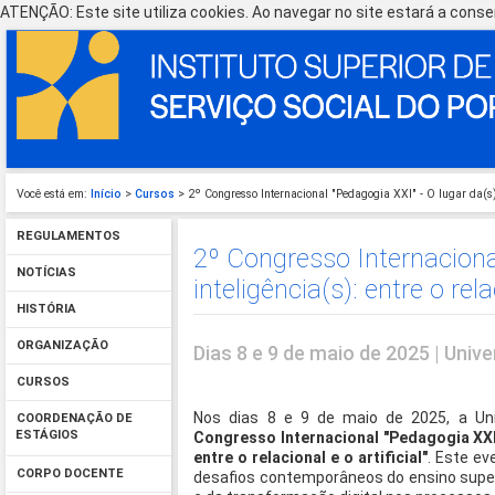
ATENÇÃO: Este site utiliza cookies. Ao navegar no site estará a consen
Você está em:
Início
>
Cursos
> 2º Congresso Internacional "Pedagogia XXI" - O lugar da(s) in
REGULAMENTOS
2º Congresso Internacional
NOTÍCIAS
inteligência(s): entre o rela
HISTÓRIA
ORGANIZAÇÃO
Dias 8 e 9 de maio de 2025 | Univ
CURSOS
Nos dias 8 e 9 de maio de 2025, a Uni
COORDENAÇÃO DE
ESTÁGIOS
Congresso Internacional "Pedagogia XX
entre o relacional e o artificial"
. Este e
CORPO DOCENTE
desafios contemporâneos do ensino super