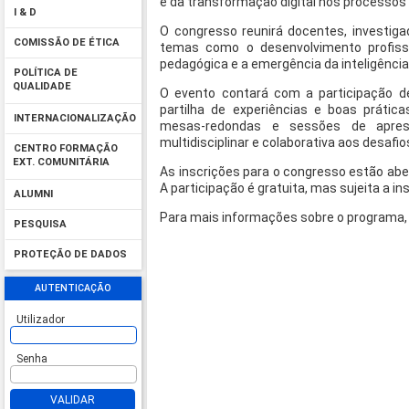
e da transformação digital nos processos
I & D
O congresso reunirá docentes, investig
COMISSÃO DE ÉTICA
temas como o desenvolvimento profissio
pedagógica e a emergência da inteligência ar
POLÍTICA DE
QUALIDADE
O evento contará com a participação de
partilha de experiências e boas prátic
INTERNACIONALIZAÇÃO
mesas-redondas e sessões de apres
multidisciplinar e colaborativa aos desafio
CENTRO FORMAÇÃO
EXT. COMUNITÁRIA
As inscrições para o congresso estão abe
A participação é gratuita, mas sujeita a ins
ALUMNI
Para mais informações sobre o programa
PESQUISA
PROTEÇÃO DE DADOS
AUTENTICAÇÃO
Utilizador
Senha
VALIDAR