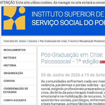
ATENÇÃO: Este site utiliza cookies. Ao navegar no site estará a consen
Você está em:
Início
>
Cursos
> Pós-Graduação em Crise, Trauma e Recuperação Psicossocia
REGULAMENTOS
Pós-Graduação em Crise,
NOTÍCIAS
Psicossocial - 1ª edição
HISTÓRIA
ORGANIZAÇÃO
05 de Junho de 2026 a 19 de Se
As comunidades enfrentam cada vez mais 
CURSOS
violência, pandemias e perdas súbitas -
social, exigindo profissionais preparados p
COORDENAÇÃO DE
crise, distinta da psicoterapia tradicional
ESTÁGIOS
emocional e na mobilização de recursos, 
assistentes sociais, psicólogos, enferme
CORPO DOCENTE
crises humanas, a importância de modelos 