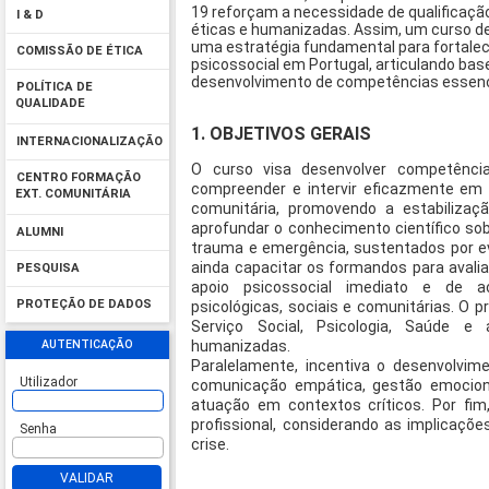
19 reforçam a necessidade de qualificaçã
I & D
éticas e humanizadas. Assim, um curso d
uma estratégia fundamental para fortale
COMISSÃO DE ÉTICA
psicossocial em Portugal, articulando base
desenvolvimento de competências essenci
POLÍTICA DE
QUALIDADE
1. OBJETIVOS GERAIS
INTERNACIONALIZAÇÃO
O curso visa desenvolver competência
CENTRO FORMAÇÃO
compreender e intervir eficazmente em sit
EXT. COMUNITÁRIA
comunitária, promovendo a estabilizaç
aprofundar o conhecimento científico s
ALUMNI
trauma e emergência, sustentados por evi
ainda capacitar os formandos para avali
PESQUISA
apoio psicossocial imediato e de a
PROTEÇÃO DE DADOS
psicológicas, sociais e comunitárias. O 
Serviço Social, Psicologia, Saúde e
AUTENTICAÇÃO
humanizadas.
Paralelamente, incentiva o desenvolvim
Utilizador
comunicação empática, gestão emocion
atuação em contextos críticos. Por fim
profissional, considerando as implicações
Senha
crise.
VALIDAR