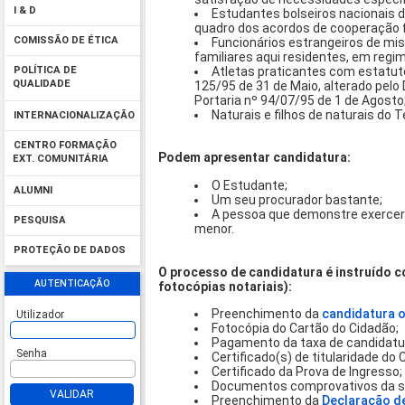
I & D
Estudantes bolseiros nacionais 
quadro dos acordos de cooperação 
COMISSÃO DE ÉTICA
Funcionários estrangeiros de mi
familiares aqui residentes, em regi
Atletas praticantes com estatuto
POLÍTICA DE
QUALIDADE
125/95 de 31 de Maio, alterado pelo
Portaria nº 94/07/95 de 1 de Agosto
Naturais e filhos de naturais do T
INTERNACIONALIZAÇÃO
CENTRO FORMAÇÃO
Podem apresentar candidatura:
EXT. COMUNITÁRIA
O Estudante;
ALUMNI
Um seu procurador bastante;
A pessoa que demonstre exercer 
PESQUISA
menor.
PROTEÇÃO DE DADOS
O processo de candidatura é instruído 
AUTENTICAÇÃO
fotocópias notariais):
Preenchimento da
candidatura o
Utilizador
Fotocópia do Cartão do Cidadão;
Pagamento da taxa de candidatur
Senha
Certificado(s) de titularidade do
Certificado da Prova de Ingresso;
Documentos comprovativos da sua
VALIDAR
Preenchimento da
Declaração d