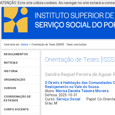
ATENÇÃO: Este site utiliza cookies. Ao navegar no site estará a consen
Você está em:
Início
> Orientação de Teses [ISSSP] - Teses concluídas
REGULAMENTOS
Orientação de Teses [ISSS
NOTÍCIAS
HISTÓRIA
Sandra Raquel Pereira de Aguiar
ORGANIZAÇÃO
O Direito à Habitação das Comunidades 
Realojamento no Vale do Sousa
CURSOS
Aluno:
Marisa Daniela Teixeira Moreira
Defesa: 2025-10-31
COORDENAÇÃO DE
Curso:
Serviço Social
Papel: Co-Orienta
ESTÁGIOS
Grau: M
CORPO DOCENTE