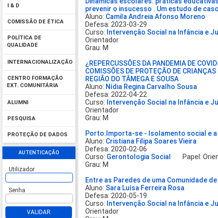
Dinâmicas escolares: práticas educativas
I & D
prevenir o insucesso . Um estudo de caso
Aluno:
Camila Andreia Afonso Moreno
COMISSÃO DE ÉTICA
Defesa: 2023-03-29
Curso:
Intervenção Social na Infância e 
POLÍTICA DE
Orientador
QUALIDADE
Grau: M
INTERNACIONALIZAÇÃO
¿REPERCUSSÕES DA PANDEMIA DE COVID-
COMISSÕES DE PROTEÇÃO DE CRIANÇAS 
REGIÃO DO TÂMEGA E SOUSA
CENTRO FORMAÇÃO
EXT. COMUNITÁRIA
Aluno:
Nídia Regina Carvalho Sousa
Defesa: 2022-04-22
Curso:
Intervenção Social na Infância e 
ALUMNI
Orientador
Grau: M
PESQUISA
Porto.Importa-se - Isolamento social e 
PROTEÇÃO DE DADOS
Aluno:
Cristiana Filipa Soares Vieira
Defesa: 2020-02-06
AUTENTICAÇÃO
Curso:
Gerontologia Social
Papel: Orien
Grau: M
Utilizador
Entre as Paredes de uma Comunidade de
Aluno:
Sara Luísa Ferreira Rosa
Senha
Defesa: 2020-05-19
Curso:
Intervenção Social na Infância e 
Orientador
VALIDAR