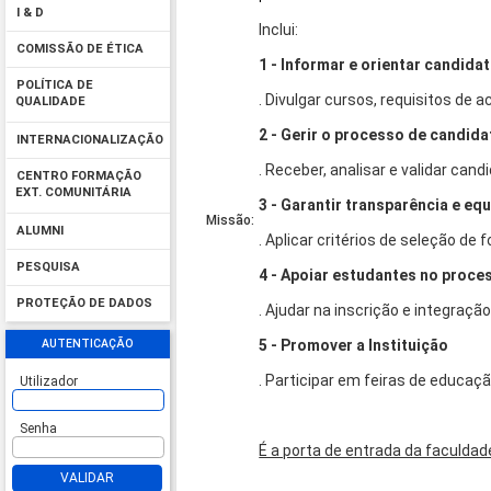
I & D
Inclui:
COMISSÃO DE ÉTICA
1 - Informar e orientar candida
POLÍTICA DE
. Divulgar cursos, requisitos de 
QUALIDADE
2 - Gerir o processo de candid
INTERNACIONALIZAÇÃO
. Receber, analisar e validar cand
CENTRO FORMAÇÃO
EXT. COMUNITÁRIA
3 - Garantir transparência e eq
Missão:
ALUMNI
. Aplicar critérios de seleção de 
PESQUISA
4 - Apoiar estudantes no proce
PROTEÇÃO DE DADOS
. Ajudar na inscrição e integração
AUTENTICAÇÃO
5 - Promover a Instituição
. Participar em feiras de educaçã
Utilizador
Senha
É a porta de entrada da faculdade
VALIDAR