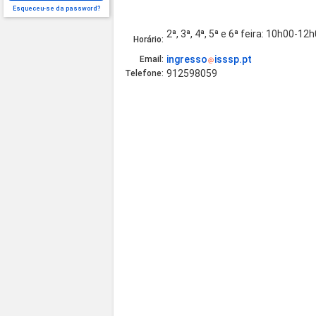
Esqueceu-se da password?
2ª, 3ª, 4ª, 5ª e 6ª feira: 10h00-
Horário:
ingresso
isssp.pt
Email:
912598059
Telefone: