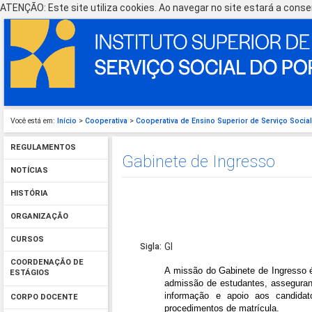
ATENÇÃO: Este site utiliza cookies. Ao navegar no site estará a consen
Você está em:
Início
>
Cooperativa
>
Cooperativa de Ensino Superior de Serviço Social
REGULAMENTOS
Gabinete de Ingresso
NOTÍCIAS
HISTÓRIA
ORGANIZAÇÃO
CURSOS
GI
Sigla:
COORDENAÇÃO DE
A missão do Gabinete de Ingresso é
ESTÁGIOS
admissão de estudantes, assegurand
informação e apoio aos candidat
CORPO DOCENTE
procedimentos de matrícula.