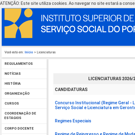
ATENÇÃO: Este site utiliza cookies. Ao navegar no site estará a consen
Você está em:
Início
> Licenciaturas
REGULAMENTOS
NOTÍCIAS
LICENCIATURAS 2026/
HISTÓRIA
CANDIDATURAS
ORGANIZAÇÃO
Concurso Institucional (Regime Geral - 
CURSOS
Serviço Social e Licenciatura em Geront
COORDENAÇÃO DE
ESTÁGIOS
Regimes Especiais
CORPO DOCENTE
Regime de Reingresso e Regime de Muda